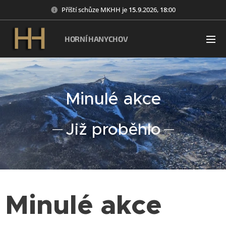
Příští schůze MKHH je
15
.9
.2026,
18
:00
HORNÍ HANYCHOV
Minulé akce
Již proběhlo
Minulé akce
19.06.2026
31.
21.07.2026
27.06.2026