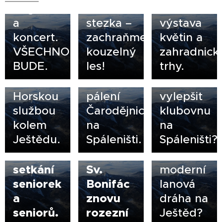
Brigáda
Kouzelná
celostátní
a
stezka –
výstava
koncert.
zachraňme
květin a
11.04.2026
VŠECHNO
kouzelný
zahradnick
VOLÁME
BUDE.
les!
trhy.
DOBROVOL
01.05.2026
30.04.2026
S
Tradiční
Pomůžete
Horskou
pálení
vylepšit
službou
Čarodějnic
klubovnu
kolem
na
na
24.02.2026
Ještědu.
Spáleništi.
Spáleništi?
UFO,
02.04.2026
01.03.2026
Sousedské
Ať se
nebo
setkání
Sv.
moderní
seniorek
Bonifác
lanová
a
znovu
dráha na
seniorů.
rozezní 🔔
Ještěd?