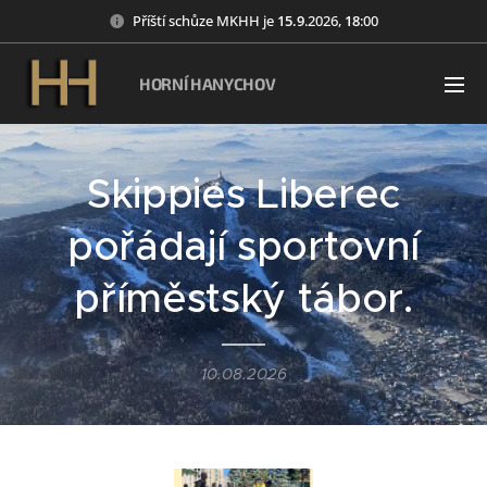
Příští schůze MKHH je
15
.9
.2026,
18
:00
HORNÍ HANYCHOV
Skippies Liberec
pořádají sportovní
příměstský tábor.
10.08.2026