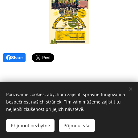
Share
Používáme cookies, abychom zajistili správné fungování a
bezpečnost našich stránek. Tím vám můžeme zajistit tu
nejlepší zkušenost při jejich návštěvě.
Informační webové stránky
Přijmout nezbytné
Přijmout vše
Horního Hanychova
Cookies