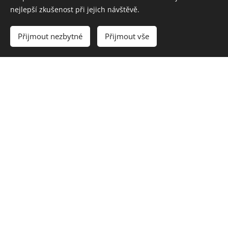
nejlepší zkušenost při jejich návštěvě.
Přijmout nezbytné
Přijmout vše
Místní komise Horní Hanychov
Jaroslav Podsedník, předseda
+420 733 141 158
Pravidelné schůze
Každé třetí úterý v měsíci, od 18:00.
Zasedací místnost ve zbrojnici
dobrovolných hasičů.
Ještědská 230, 460 08 Liberec