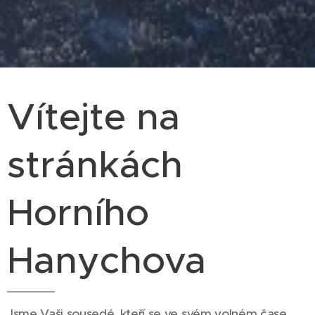
Vítejte na
stránkách
Horního
Hanychova
Jsme Vaši sousedé, kteří se ve svém volném čase