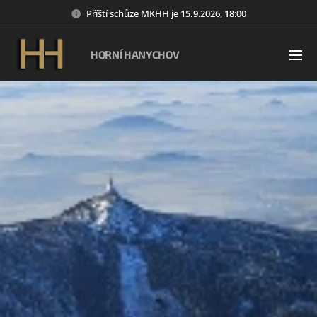
Příští schůze MKHH je
15
.9
.2026,
18
:00
HORNÍ HANYCHOV