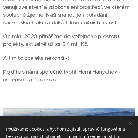
věnují zvelebení a zdokonalení prostředí, ve kterém
společně žijeme. Naší snahou je i pořádání
sousedských akcí a dalších komunitních aktivit.
Od roku 2020 přinášíme do veřejného prostoru
projekty, aktuálně už za 5,4 mil. Kč.
A tím to zdaleka nekončí.-)
Pojď te s námi společně tvořit Horní Hanychov -
nejlepší čtvrť pro život!
Používáme cookies, abychom zajistili správné fungování a
bezpečnost našich stránek. Tím vám můžeme zajistit tu