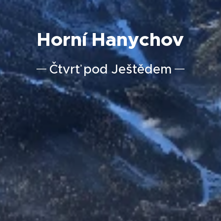
Horní Hanychov
Čtvrť pod Ještědem