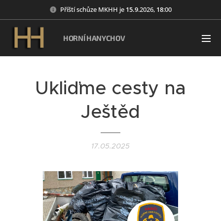
Příští schůze MKHH je
15
.9
.2026,
18
:00
HORNÍ HANYCHOV
Ukliďme cesty na
Ještěd
17.05.2025