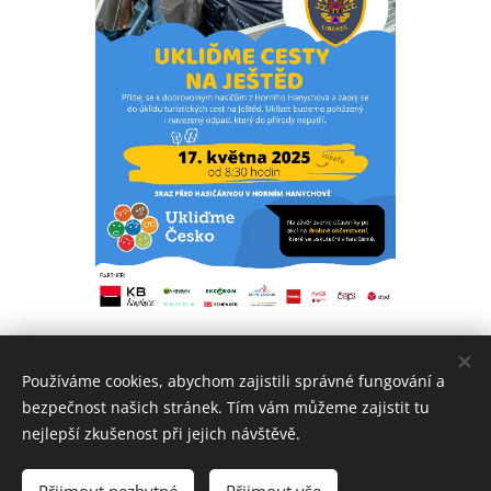
Share
Používáme cookies, abychom zajistili správné fungování a
bezpečnost našich stránek. Tím vám můžeme zajistit tu
nejlepší zkušenost při jejich návštěvě.
Informační webové stránky