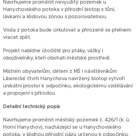
Navrhujeme proměnit nevyužitý pozemek u
Hanychovského potoka v přírodní biotop s tůní,
lávkami a klidovou zónou s pozorovatelnou.
Voda z potoka bude cirkulovat a přirozeně se přelivem
vracet zpět.
Projekt nabídne útočiště pro ptáky, vážky i
obojživelníky, kteří obohatí městské prostředí.
Místním obyvatelům, dětem z MŠ i návštěvníkům
Liberecké čtvrti Hanychova navržený biotop vytvoří
unikátní prostor k odpočinku, ekologickému vzdělávání
a propojení s přírodou.
Detailní technický popis
Navrhujeme proměnit městský pozemek č. 426/1 (k. ú.
Horní Hanychov), nacházející se u Hanychovského
potoka, v klidnou přírodní oázu určenou k odpočinku,