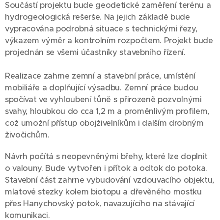
Součástí projektu bude geodetické zaměření terénu a
hydrogeologická rešerše. Na jejich základě bude
vypracována podrobná situace s technickými řezy,
výkazem výměr a kontrolním rozpočtem. Projekt bude
projednán se všemi účastníky stavebního řízení.
Realizace zahrne zemní a stavební práce, umístění
mobiliáře a doplňující výsadbu. Zemní práce budou
spočívat ve vyhloubení tůně s přirozeně pozvolnými
svahy, hloubkou do cca 1,2 m a proměnlivým profilem,
což umožní přístup obojživelníkům i dalším drobným
živočichům.
Návrh počítá s neopevněnými břehy, které lze doplnit
o valouny. Bude vytvořen i přítok a odtok do potoka.
Stavební část zahrne vybudování vzdouvacího objektu,
mlatové stezky kolem biotopu a dřevěného mostku
přes Hanychovský potok, navazujícího na stávající
komunikaci.