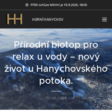
Příští schůze MKHH je
15
.9
.2026,
18
:00
HORNÍ HANYCHOV
Přírodní biotop pro
relax u vody – nový
život u Hanychovského
potoka.
30.05.2025