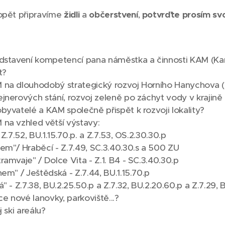
 opět připravíme
židli
a
občerstvení
,
potvrďte prosím svo
edstavení kompetencí pana náměstka a činnosti KAM (Ka
t?
na dlouhodobý strategický rozvoj Horního Hanychova (od
jnerových stání, rozvoj zeleně po záchyt vody v krajině
byvatelé a KAM společně přispět k rozvoji lokality?
na vzhled větší výstavy:
 Z.7.52, BU.1.15.70.p. a Z.7.53, OS.2.30.30.p
em"/ Hraběcí - Z.7.49, SC.3.40.30.s a 500 ZU
ramvaje" / Dolce Vita - Z.1. B4 - SC.3.40.30.p
nem" / Ještědská - Z.7.44, BU.1.15.70.p
á" - Z.7.38, BU.2.25.50.p a Z.7.32, BU.2.20.60.p a Z.7.29, 
ce nové lanovky, parkoviště...?
j ski areálu?