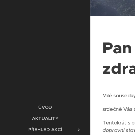
Pan
zdr
Milé sousedky
ÚVOD
srdečně Vás 
AKTUALITY
Tentokrát s
PŘEHLED AKCÍ
dopravní sta