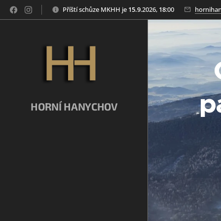
Příští schůze MKHH je
15
.9
.2026,
18
:00
hornihan
p
HORNÍ HANYCHOV