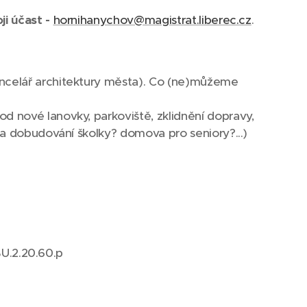
ji účast -
hornihanychov@magistrat.liberec.cz
.
ncelář architektury města). Co (ne)můžeme
 nové lanovky, parkoviště, zklidnění dopravy,
 a dobudování školky? domova pro seniory?...)
BU.2.20.60.p