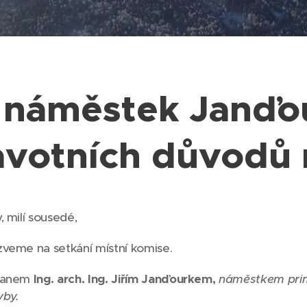
 náměstek Janďou
avotních důvodů 
, milí sousedé,
zveme na setkání místní komise.
 panem
Ing. arch.
Ing.
Jiřím Janďourkem
,
náměstkem primá
vby.