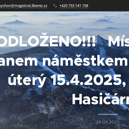
ychov@magistrat.liberec.cz
+420 733 141 158
ODLOŽENO!!! Míst
anem náměstkem
úterý 15.4.2025,
Hasičár
28.04.2025