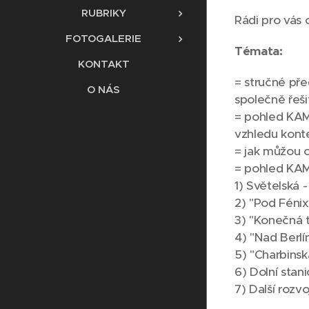
RUBRIKY
Rádi pro vás
FOTOGALERIE
Témata:
KONTAKT
= stručné př
O NÁS
společně řeši
= pohled KAM 
vzhledu konte
= jak můžou o
= pohled KAM 
1) Světelská -
2) "Pod Fénix
3) "Konečná t
4) "Nad Berlí
5) "Charbinsk
6) Dolní stani
7) Další rozvo