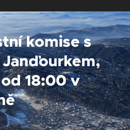
ní komise s
 Janďourkem,
 od 18:00 v
ně