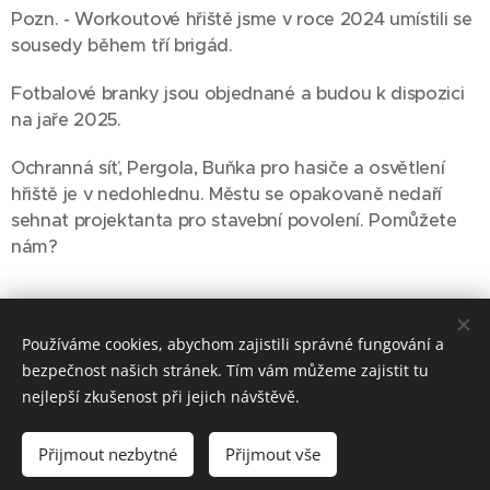
Pozn. - Workoutové hřiště jsme v roce 2024 umístili se
sousedy během tří brigád.
Fotbalové branky jsou objednané a budou k dispozici
na jaře 2025.
Ochranná síť, Pergola, Buňka pro hasiče a osvětlení
hřiště je v nedohlednu. Městu se opakovaně nedaří
sehnat projektanta pro stavební povolení. Pomůžete
nám?
Share
Používáme cookies, abychom zajistili správné fungování a
bezpečnost našich stránek. Tím vám můžeme zajistit tu
nejlepší zkušenost při jejich návštěvě.
Informační webové stránky
Přijmout nezbytné
Přijmout vše
Horního Hanychova
Cookies