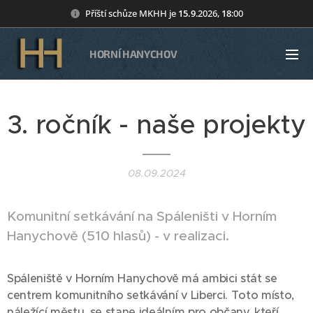
Příští schůze MKHH je
15
.9
.2026,
18
:00
HORNÍ HANYCHOV
3. ročník - naše projekty
08.09.2024
Komunitní setkávání na Spáleništi v Horním
Hanychově (510 hlasů) - v realizaci.
Spáleniště v Horním Hanychově má ambici stát se
centrem komunitního setkávání v Liberci. Toto místo,
náležící městu, se stane ideálním pro občany, kteří