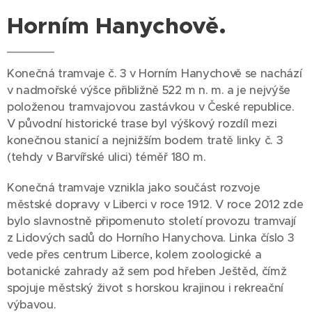
Horním Hanychově.
Konečná tramvaje č. 3 v Horním Hanychově se nachází
v nadmořské výšce přibližně 522 m n. m. a je nejvýše
položenou tramvajovou zastávkou v České republice.
V původní historické trase byl výškový rozdíl mezi
konečnou stanicí a nejnižším bodem tratě linky č. 3
(tehdy v Barvířské ulici) téměř 180 m.
Konečná tramvaje vznikla jako součást rozvoje
městské dopravy v Liberci v roce 1912. V roce 2012 zde
bylo slavnostně připomenuto století provozu tramvají
z Lidových sadů do Horního Hanychova. Linka číslo 3
vede přes centrum Liberce, kolem zoologické a
botanické zahrady až sem pod hřeben Ještěd, čímž
spojuje městský život s horskou krajinou i rekreační
výbavou.