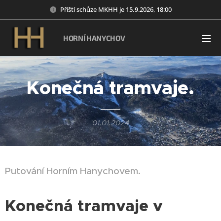
Příští schůze MKHH je
15
.9
.2026,
18
:00
HORNÍ HANYCHOV
Konečná tramvaje.
01.01.2024
Putování Horním Hanychovem.
Konečná tramvaje v