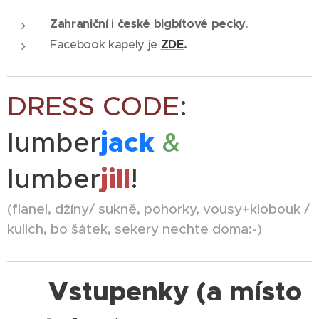
Zahraniční
i
české bigbítové pecky
.
Facebook kapely je
ZDE
.
DRESS CODE
:
lumber
jack
&
lumber
jill
!
(flanel, džíny/ sukně, pohorky, vousy+klobouk /
kulich, bo šátek, sekery nechte doma:-)
🎟️
Vstupenky (a místo