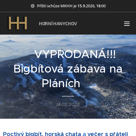
Příští schůze MKHH je
15
.9
.2026,
18
:00
HORNÍ HANYCHOV
🎸VYPRODANÁ!!!
Bigbítová zábava na
Pláních🎸
14.02.2026
Poctivý bigbít
,
horská chata
a
večer s přáteli