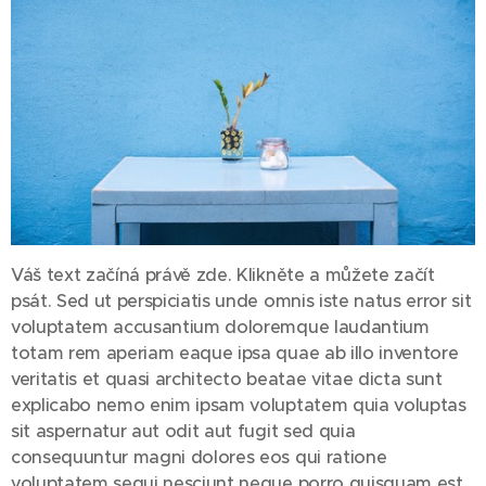
Váš text začíná právě zde. Klikněte a můžete začít
psát. Sed ut perspiciatis unde omnis iste natus error sit
voluptatem accusantium doloremque laudantium
totam rem aperiam eaque ipsa quae ab illo inventore
veritatis et quasi architecto beatae vitae dicta sunt
explicabo nemo enim ipsam voluptatem quia voluptas
sit aspernatur aut odit aut fugit sed quia
consequuntur magni dolores eos qui ratione
voluptatem sequi nesciunt neque porro quisquam est