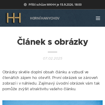
Příští schůze MKHH je
15
.9
.2026,
18
:00
HORNÍ HANYCHOV
Článek s obrázky
07.02.2025
Obrázky skvěle doplní obsah článku a vzbudí ve
čtenářích zájem ho otevřít. První obrázek se zároveň
zobrazí i v náhledu. Zajímavý úvodní obrázek vám tak
pomůže zvýšit atraktivitu vašeho článku.